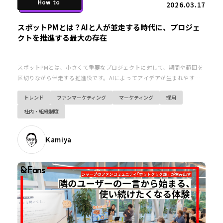
2026.03.17
スポットPMとは？AIと人が並走する時代に、プロジェ
クトを推進する最大の存在
スポットPMとは、小さくて重要なプロジェクトに対して、期間や範囲を
区切りながら伴走する推進役です。AIによってアイデアが生まれやすく
なった時代だからこそ、最後まで前に進める力が問われています。スポ
トレンド
ファンマーケティング
マーケティング
採用
ットPMは、そのギャップを埋めるために生まれた概念です。
社内・組織制度
Kamiya