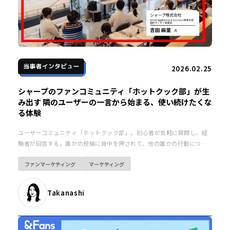
2026.02.25
シャープのファンコミュニティ「ホットクック部」が生
み出す 隣のユーザーの一言から始まる、使い続けたくな
る体験
ユーザーコミュニティ「ホットクック部」。初心者が気軽に質問し、経
験者が回答する。誰かの投稿に背中を押されて、他の誰かの行動につな
がる……。そうした循環からホットクックを使う体験自体に価値が生ま
ファンマーケティング
マーケティング
れ、CXの向上にもつながっています。
Takanashi