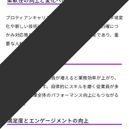
柔軟性の向上と変化への適応力
プロティアンキャリアを意識する従業員は、急速な市場変
化や新しい技術に迅速に適応できます。時流を的確につ
かみ対応策を導き出す力は企業の大きな財産であり、重
要な人材でもあると言えます。
自律性と生産性の向上
自己成長を目指す従業員が増えると業務効率が上がり、
生産性も向上します。自律的にスキルを磨く従業員が多
い環境は、企業全体のパフォーマンス向上にもつながる
でしょう。
満足度とエンゲージメントの向上