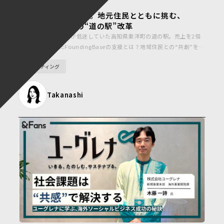
共創が地域を動かす。地元住民とともに挑む、
FoundingBaseの“道の駅”改革
コロナ禍以降、売上が低迷していた高知県東洋町の道の駅。売上を2倍
以上に回復させたFoundingBaseの支援とは？地域住民との“共創”を生
み出す舞台裏に迫ります。
マーケティング
Takanashi