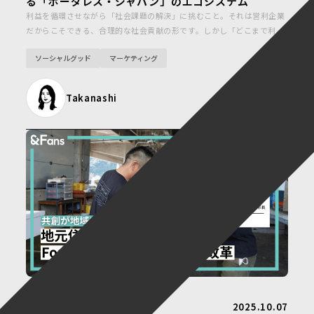
る「ボーダレス・ジャパン」のエコシステム
利益を循環させながら「社会課題の解決」に挑むこと。それは営利企業
だからこそできる、合理的な社会貢献の形です。しかし「どこまで利益
を求めていいのか」「どう循環させればいいのか」。その正解は示され
ソーシャルグッド
マーケティング
ておらず、多くの企業が足踏みしているのではないでしょうか。本記事
では、ボーダレス・ジャパンが掲げる「社会の課題を、みんなの希望へ
変えていく。」というパーパスを実現する、独自のエコシステムについ
Takanashi
て紐解きます。
2025.10.07