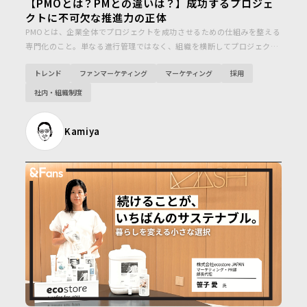
【PMOとは？PMとの違いは？】成功するプロジェ
クトに不可欠な推進力の正体
PMOとは、企業全体でプロジェクトを成功させるための仕組みを整える
専門化のこと。単なる進行管理ではなく、組織を横断してプロジェクト
を成功へ導く推進力です。こちらの記事では、今なぜPMOが注目されて
トレンド
ファンマーケティング
マーケティング
採用
いるのか？その導入方法など、詳しく解説していきたいと思います。
社内・組織制度
Kamiya