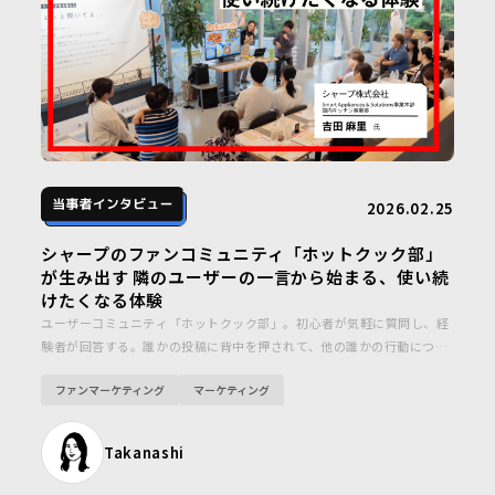
2026.02.25
シャープのファンコミュニティ「ホットクック部」
が生み出す 隣のユーザーの一言から始まる、使い続
けたくなる体験
ユーザーコミュニティ「ホットクック部」。初心者が気軽に質問し、経
験者が回答する。誰かの投稿に背中を押されて、他の誰かの行動につな
がる……。そうした循環からホットクックを使う体験自体に価値が生ま
ファンマーケティング
マーケティング
れ、CXの向上にもつながっています。
Takanashi