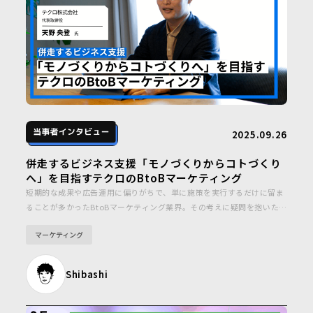
2025.09.26
併走するビジネス支援「モノづくりからコトづくり
へ」を目指すテクロのBtoBマーケティング
短期的な成果や広告運用に偏りがちで、単に施策を実行するだけに留ま
ることが多かったBtoBマーケティング業界。その考えに疑問を抱いたテ
クロ株式会社は、「モノづくりからコトづくりへ」というビジョンを掲
マーケティング
げ、クライアントのビジネスを加速させる戦略的なWebマーケティング
やデジタルマーケティング支援を提供しています。
Shibashi