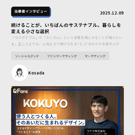
2025.12.09
続けることが、いちばんのサステナブル。暮らしを
変える小さな選択
「サステナブル」や「エシカル」という言葉を耳にすることが増えたい
ま。正しさよりも、心地よさで続けられる“エコ”のかたちを探す人が増
えています。ニュージーランド発の「ecostore」は、まさにそんな発想
ソーシャルグッド
ファンマーケティング
マーケティング
から生まれたブランドです。「ecostore」の取り組みや想い、そして描
く未来についてお話を伺いました。
Kosada