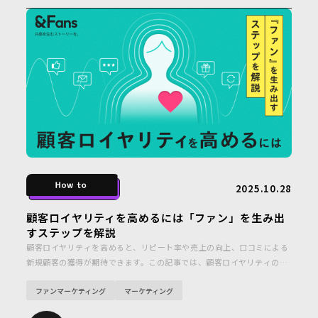
2025.10.28
顧客ロイヤリティを高めるには「ファン」を生み出
すステップを解説
顧客ロイヤリティを高めると、リピート率や売上の向上、口コミによる
新規顧客の獲得が期待できます。この記事では、顧客ロイヤリティの定
義から効果的な施策、成功事例、測定指標までをわかりやすく解説しま
ファンマーケティング
マーケティング
す。ファン育成のための参考にしてください。