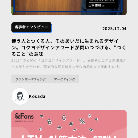
2025.12.04
使う人とつくる人、そのあいだに生まれるデザイ
ン。コクヨデザインアワードが問いつづける、“つく
ること”の意味
2002年から続く「コクヨデザインアワード」。受賞者とコクヨの開発チ
ームが力を合わせ、現実的な壁を越えながら商品化まで伴走する“共創
の場”へと進化しています。このアワードが社会に与えてきた影響と、
ファンマーケティング
マーケティング
コクヨが大切にする哲学に迫ります。
Kosada