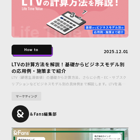
2025.12.01
LTVの計算方法を解説！基礎からビジネスモデル別
の応用例・施策まで紹介
LTV（顧客生涯価値）の基礎から計算方法、さらに小売・EC・サブスク
リプションなどビジネスモデル別の具体例まで解説します。LTVを高め
る戦略やファン育成施策、事例も紹介し、実践に役立つポイントをわか
マーケティング
りやすくまとめました。
＆Fans編集部