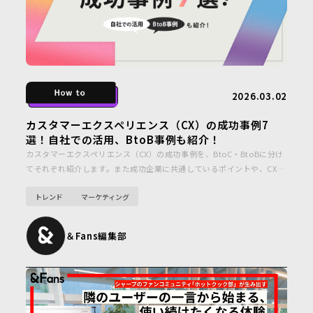
2026.03.02
カスタマーエクスペリエンス（CX）の成功事例7
選！自社での活用、BtoB事例も紹介！
カスタマーエクスペリエンス（CX）の成功事例を、BtoC・BtoBに分け
てそれぞれ紹介します。また成功企業に共通しているポイントや、CX改
善で陥りがちな失敗、自社でCXを向上させる実践ステップも解説します
トレンド
マーケティング
ので参考にしてください。
＆Fans編集部