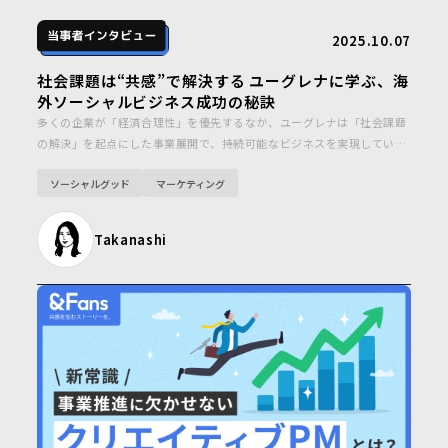
2025.10.07
社会課題は“共感”で解決する ユーグレナに学ぶ、海
外ソーシャルビジネス成功の秘訣
多くの企業が「経済合理性」を優先するなか、ユーグレナは「社会課題
の解決」を起点にした事業展開で、持続可能なビジネスを実現していま
す。今回は、ユーグレナが現地で積み重ねてきた活動を深掘りしなが
ソーシャルグッド
マーケティング
ら、異国の地で持続可能なビジネスを築きあげた秘訣に迫ります。
Takanashi