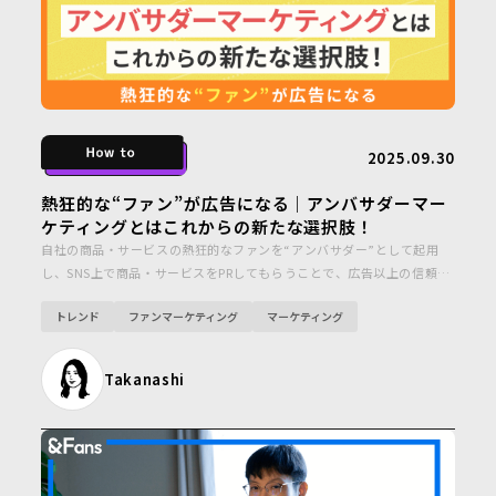
2025.09.30
熱狂的な“ファン”が広告になる｜アンバサダーマー
ケティングとはこれからの新たな選択肢！
自社の商品・サービスの熱狂的なファンを“アンバサダー”として起用
し、SNS上で商品・サービスをPRしてもらうことで、広告以上の信頼や
認知を生み出すマーケティング手法「アンバサダーマーケティング」に
トレンド
ファンマーケティング
マーケティング
ついて解説するとともに、企業の成功事例も紹介します。
Takanashi