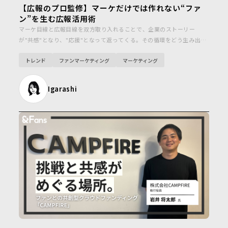
【広報のプロ監修】マーケだけでは作れない“ファ
ン”を生む広報活用術
マーケ目線と広報目線を双方取り入れることで、企業のストーリー
が"共感"となり、"応援"となって返ってくる。その循環をどう生み出す
のか？今回は、40年のPR実績を持つ三上毅一さんに、広報のプロ目線か
トレンド
ファンマーケティング
マーケティング
らマーケ×広報の新しい関係と実践のヒントを伺いました。
Igarashi