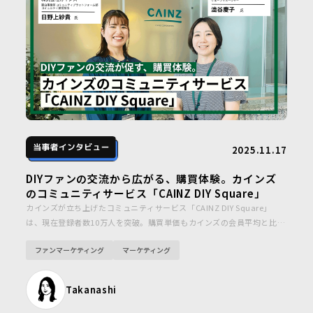
2025.11.17
DIYファンの交流から広がる、購買体験。カインズ
のコミュニティサービス「CAINZ DIY Square」
カインズが立ち上げたコミュニティサービス「CAINZ DIY Square」
は、現在登録者数10万人を突破。購買単価もカインズの会員平均と比較
し1.8倍に伸びており、新たな熱狂が生まれています。一見すると“交流
ファンマーケティング
マーケティング
の場”にとどまるコミュニティサービス。しかし、企業の活用次第で
は、熱量の高いファンを育み、購買へとつなげられる可能性を秘めてい
るのです。
Takanashi