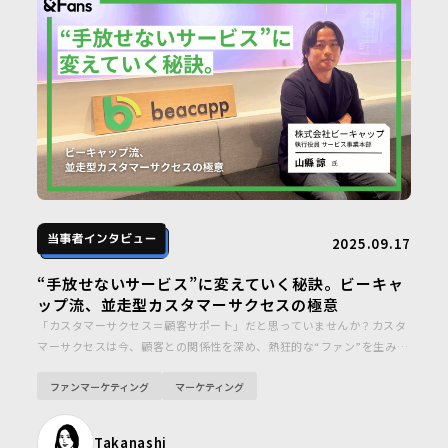
2025.09.17
“手放せないサービス”に変えていく秘訣。ビーキャ
ップ流、並走型カスタマーサクセスの極意
「カスタマーサクセス＝顧客サポート」だと思っていませんか？カスタ
マーサクセスは今、顧客との関係性を深め、熱狂的な“ファン”を生み出
す手段として注目を集めています。今回は、オフィス向け位置情報サー
ファンマーケティング
マーケティング
ビス「Beacapp Here（ビーキャップヒア）」を展開する、「株式会社
ビーキャップ」の執行役員・山縣さんにお話を伺いました。
Takanashi