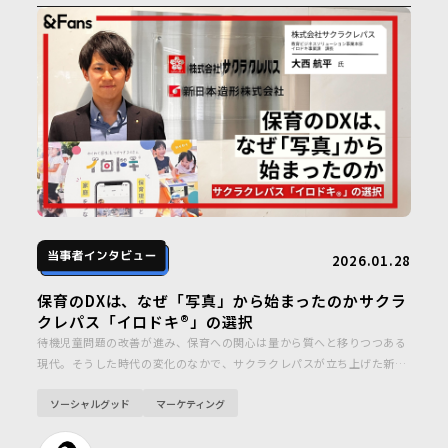
2026.01.28
保育のDXは、なぜ「写真」から始まったのかサクラ
クレパス「イロドキ®」の選択
待機児童問題の改善が進み、保育への関心は量から質へと移りつつある
現代。そうした時代の変化のなかで、サクラクレパスが立ち上げた新サ
ービス「イロドキ®」が注目を集めています。効率化の先にある“つなが
ソーシャルグッド
マーケティング
り”とは？創業100年を超える老舗の総合文具メーカー「株式会社サクラ
クレパス」の教育ビジネスソリューション事業本部・イロドキ事業課の
大西さんにお話を伺いました。