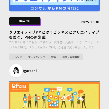
2025.10.01
クリエイティブPMとは？ビジネスとクリエイティブ
を繋ぐ、PMの新常識
コンサルに考えてもらって終わり…代理店に丸投げ…になっていません
か？今の時代、「クリエイティブPM」の推進が欠かせません。この記
事では、クリエイティブPMの役割と、その不在がもたらすリスクを解
トレンド
マーケティング
採用
社内・組織制度
説します。
Igarashi