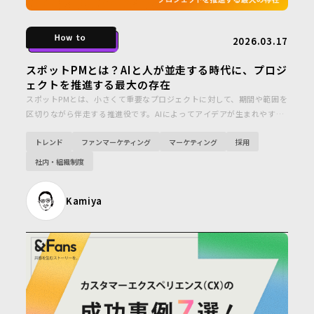
2026.03.17
スポットPMとは？AIと人が並走する時代に、プロジ
ェクトを推進する最大の存在
スポットPMとは、小さくて重要なプロジェクトに対して、期間や範囲を
区切りながら伴走する推進役です。AIによってアイデアが生まれやすく
なった時代だからこそ、最後まで前に進める力が問われています。スポ
トレンド
ファンマーケティング
マーケティング
採用
ットPMは、そのギャップを埋めるために生まれた概念です。
社内・組織制度
Kamiya