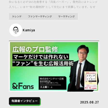
秋になると必ずSNSを席巻する「月見バーガー」。発売日にはトレンド
入りし、いまや“秋の風物詩”として文化にまで昇華しています。なぜ30
年以上も人々を惹きつけ続けているのでしょうか。そして、なぜ他のハ
トレンド
ファンマーケティング
マーケティング
ンバーガーチェーンまで巻き込む一大イベントに育ったのか。ファンを
育て続ける「季節限定戦略」の秘密、その全容に迫ります！
Kamiya
2025.08.27