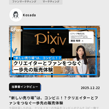
ファンマーケティング
マーケティング
スタライブに出演し、新商品や試作品の紹介、開発の裏側をリアルタイ
ムで発信。ファンがブランドの“今”を一緒に体感できる場を築いてきま
した。 さらに、視聴者とともに商品をつくり上げる共創型のプロジェク
Kosada
トも展開しています。 今回は、「クラブハリエクラブ」がどのように生
まれ、どのような“共創の場”として育ってきたのか。その背景や想い、
今後の展望について山本さんに伺いました。
2025.12.22
“新しい売り場”は、コンビニ！？クリエイターとフ
ァンをつなぐ一歩先の販売体験
今回注目したのは、クリエイターの作品をコンビニのマルチコピー機で