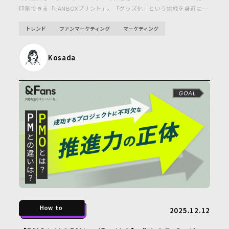
印刷できる「FANBOXプリント」。「グッズ化」という挑戦を身近にす
ることで、ファンの「応援したい」という熱量をダイレクトにクリエイ
トレンド
ファンマーケティング
マーケティング
ターへ届け、その喜びを次なる創作意欲へと還元しています。デジタル
な繋がりをリアルな手触りに変え、熱狂が循環していく新しい応援の形
を、ピクシブ株式会社の濱吉さんに伺いました。
Kosada
2025.12.12